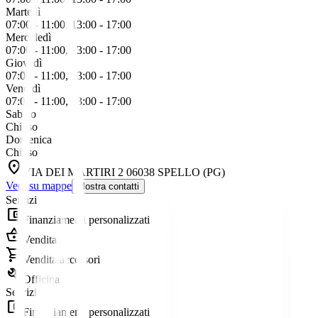
Martedì
07:00 - 11:00, 13:00 - 17:00
Mercoledì
07:00 - 11:00, 13:00 - 17:00
Giovedì
07:00 - 11:00, 13:00 - 17:00
Venerdì
07:00 - 11:00, 13:00 - 17:00
Sabato
Chiuso
Domenica
Chiuso
location_on
VIA DEI MARTIRI 2 06038 SPELLO (PG)
Vedi su mappe
Mostra contatti
Servizi
account_balance_wallet
Finanziamenti personalizzati
shopping_basket
Vendita
shopping_cart
Vendita accessori
build
Officina
Servizi
account_balance_wallet
Finanziamenti personalizzati