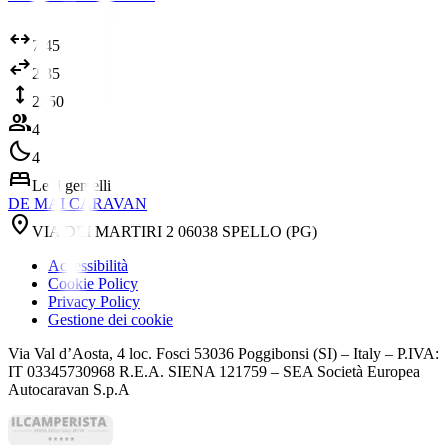
arrows_outward
7.45
swap_horiz
2.35
height
2850
group
4
bedtime
4
bed
Letti gemelli
DE MAI CARAVAN
location_on
VIA DEI MARTIRI 2 06038 SPELLO (PG)
Accessibilità
Cookie Policy
Privacy Policy
Gestione dei cookie
Via Val d’Aosta, 4 loc. Fosci 53036 Poggibonsi (SI) – Italy – P.IVA:
IT 03345730968 R.E.A. SIENA 121759 – SEA Società Europea
Autocaravan S.p.A