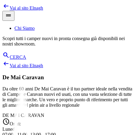
arrow_left_alt
Salta
Vai al sito
Elnagh
al
drag_handle
contenuto
Chi Siamo
Scopri tutti i camper nuovi in pronta consegna già disponibili nei
nostri showroom.
search
CERCA
arrow_left_alt
Vai al sito
Elnagh
De Mai Caravan
Da oltre 60 anni De Mai Caravan è il tuo partner ideale nella vendita
di Camper e Caravan nuovi ed usati, con una vasta selezione di tutte
le migliori marche. Un vero e proprio punto di riferimento per tutti
gli amanti del plein air a livello regionale
DE MAI CARAVAN
schedule
Orari:
Lunedì
07:00 - 11:00, 13:00 - 17:00