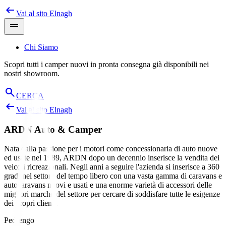
arrow_left_alt
Salta
Vai al sito
Elnagh
al
drag_handle
contenuto
Chi Siamo
Scopri tutti i camper nuovi in pronta consegna già disponibili nei
nostri showroom.
search
CERCA
arrow_left_alt
Vai al sito
Elnagh
ARDN Auto & Camper
Nata dalla passione per i motori come concessionaria di auto nuove
ed usate nel 1989, ARDN dopo un decennio inserisce la vendita dei
veicoli ricreazionali. Negli anni a seguire l'azienda si inserisce a 360
gradi nel settore del tempo libero con una vasta gamma di caravans e
autocaravans nuovi e usati e una enorme varietà di accessori delle
migliori marche del settore per cercare di soddisfare tutte le esigenze
dei propri clienti.
Pedrengo