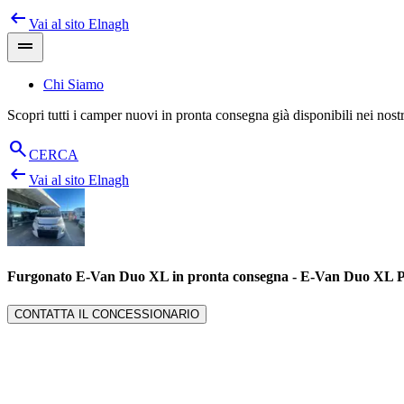
arrow_left_alt
Salta
Vai al sito
Elnagh
al
drag_handle
contenuto
Chi Siamo
Scopri tutti i camper nuovi in pronta consegna già disponibili nei nos
search
CERCA
arrow_left_alt
Vai al sito
Elnagh
Furgonato E-Van Duo XL in pronta consegna
-
E-Van Duo XL 
CONTATTA IL CONCESSIONARIO