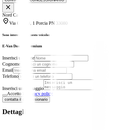
close
Nord Caravan
location_on
Via Ceolini, 1 Porcia PN 33080
Sono interessato a questo veicolo:
E-Van Duo XL Premium
Inserisci un nome
Cognome
Email
Telefono
Inserisci un messaggio
Accetto la
privacy policy
contatta il concessionario
Dettagli